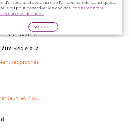
s d'offres adaptées ainsi que l'élaboration de statistiques...
 plus ou pour désactiver les cookies,
consultez notre
tage les garçons
rotection des données.
 dans le cadre de
tre visible à la
lent rapprochés
mentaux et / ou
s).