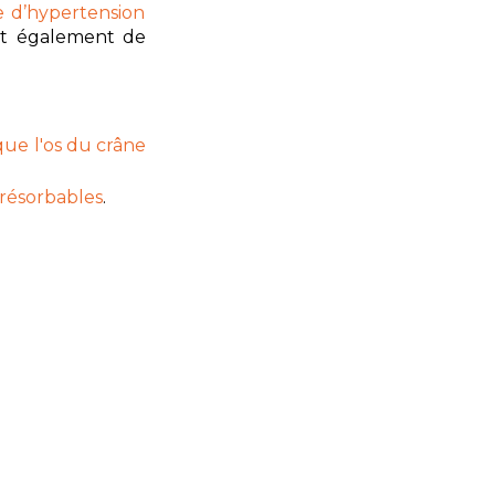
ue d’hypertension
et également de
que l'os du crâne
 résorbables
.