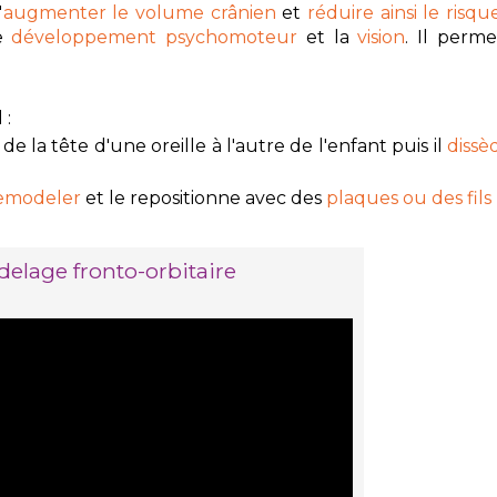
'
augmenter le volume crânien
et
réduire ainsi le risq
le
développement psychomoteur
et la
vision
. Il perm
 :
de la tête d'une oreille à l'autre de l'enfant puis il
dissè
remodeler
et le repositionne avec des
plaques ou des fils
elage fronto-orbitaire