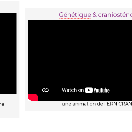
Génétique
& craniostén
une animation de l'ERN CRA
re