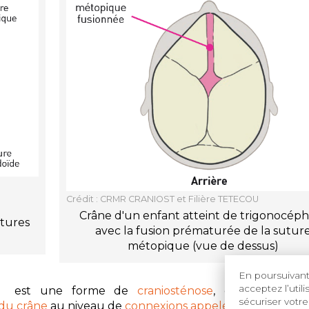
Crédit : CRMR CRANIOST et Filière TETECOU
Crâne d'un enfant atteint de trigonocéph
utures
avec la fusion prématurée de la sutur
métopique (vue de dessus)
En poursuivant 
acceptez l’util
, est une forme de
craniosténose
,
c'est-à-dire 
sécuriser votre
 du crâne
au niveau de
connexions appelées sutures
.