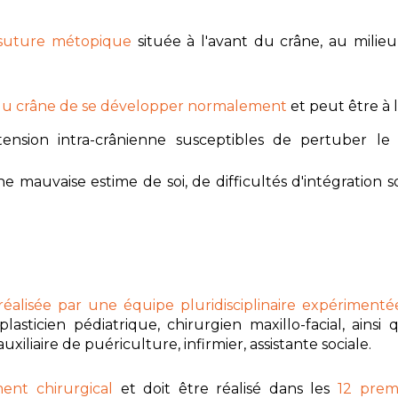
suture métopique
située à l'avant du crâne, au milieu
 du crâne de se développer normalement
et peut être à l
nsion intra-crânienne susceptibles de pertuber l
auvaise estime de soi, de difficultés d'intégration soc
réalisée par
une équipe pluridisciplinaire expérimenté
lasticien pédiatrique, chirurgien maxillo-facial, ainsi
xiliaire de puériculture, infirmier, assistante sociale.
ment chirurgical
et doit être réalisé dans les
12
prem