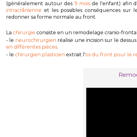
(généralement
autour des
9 mois
de l'enfant)
afin d
intracrânienne
et les possibles conséquences sur 
redonner sa forme normale au front.
La
chirurgie
consiste en un r
emodelage cranio-frontal
- le
neurochirurgien
réalise une incision sur le dessus 
en différentes pièces
.
- le
chirurgien plasticien
extrait l'
os du front pour le 
Remod