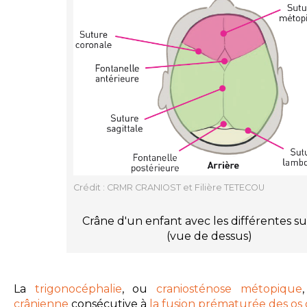
Crédit : CRMR CRANIOST et Filière TETECOU
Crâne d'un enfant avec les différentes s
(
vue de dessus)
La
trigonocéphalie
, ou
craniosténose métopique
crânienne
consécutive à
la fusion prématurée des os