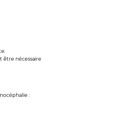
te.
t être nécessaire
onocéphalie :