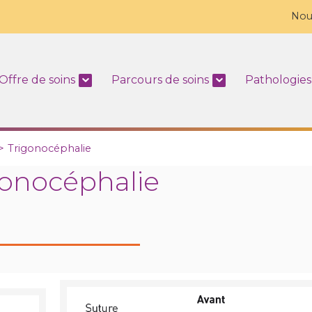
Nou
Offre de soins
Parcours de soins
Pathologies
>
Trigonocéphalie
gonocéphalie