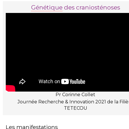
Génétique
des craniosténoses
Pr Corinne Collet
Journée Recherche & Innovation 2021 de la Filiè
TETECOU
Les manifestations