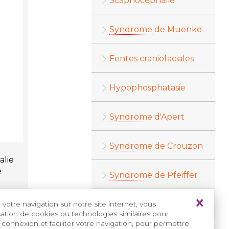
Scaphocéphalie
Syndrome
de Muenke
Fentes craniofaciales
Hypophosphatasie
Syndrome
d'Apert
Syndrome
de Crouzon
alie
e
Syndrome
de Pfeiffer
Syndrome
de Saethre-Chotzen
votre navigation sur notre site internet, vous
isation de cookies ou technologies similaires pour
une
mal
formation
 connexion et faciliter votre navigation, pour permettre