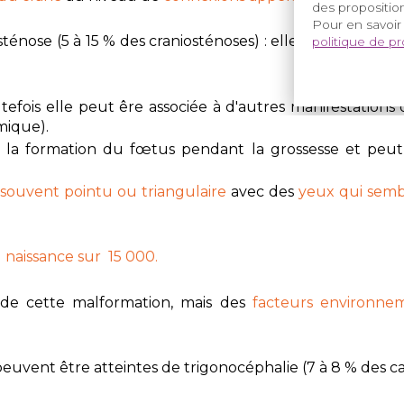
des proposition
Pour en savoir
sténose (5 à 15 %
des craniosténoses) : elle
touche davan
politique de p
utefois elle peut êre associée à d'autres manifestations
mique).
la formation du fœtus pendant la grossesse et peut ê
 souvent pointu ou triangulaire
avec des
yeux qui semb
1 naissance sur 15 000.
de cette malformation, mais des
facteurs environne
vent être atteintes de trigonocéphalie (7 à 8 % des ca