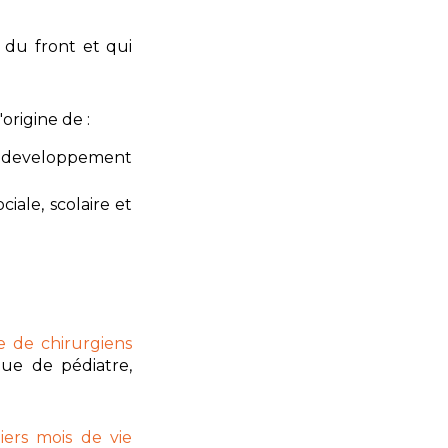
 du front et qui
'origine de :
e developpement
iale, scolaire et
e de chirurgiens
 que de pédiatre,
iers mois de vie