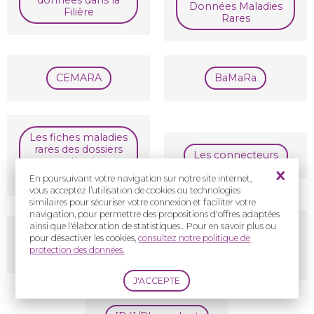
données dans la
Données Maladies
Filière
Rares
CEMARA
BaMaRa
Les fiches maladies
rares des dossiers
Les connecteurs
patients
informatisés
En poursuivant votre navigation sur notre site internet,
vous acceptez l’utilisation de cookies ou technologies
similaires pour sécuriser votre connexion et faciliter votre
navigation, pour permettre des propositions d'offres adaptées
ainsi que l'élaboration de statistiques... Pour en savoir plus ou
Le projet "errance
Le recueil
pour désactiver les cookies,
consultez notre politique de
et impasse
"foetopathologie"
protection des données.
diagnostiques"