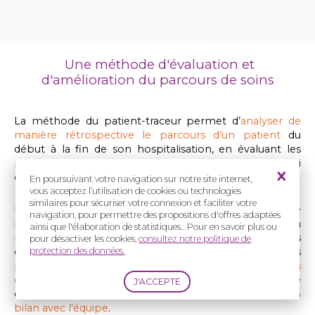
Une méthode d'évaluation et
d'amélioration du parcours de soins
La méthode du patient-traceur permet d’
analyser de
manière rétrospective le parcours d’un patient
du
début à la fin de son hospitalisation, en évaluant les
processus de soins, les organisations et les systèmes qui
ont concourus à sa prise en charge.
En poursuivant votre navigation sur notre site internet,
vous acceptez l’utilisation de cookies ou technologies
similaires pour sécuriser votre connexion et faciliter votre
En pratique, lorsqu'une équipe de soins va décider de
navigation, pour permettre des propositions d'offres adaptées
mettre en place la méthode du patient traceur, elle va
ainsi que l'élaboration de statistiques... Pour en savoir plus ou
nommer un ou plusieurs auditeurs ayant pour missions
pour désactiver les cookies,
consultez notre politique de
de reprendre l'ensemble du parcours de quelques
protection des données.
patients en
étudiant l'ensemble des éléments de leurs
dossiers médicaux
(pour l'épisode de prise en charge
étudié), en
échangeant avec les patients
et en
faisant un
bilan avec l'équipe
.