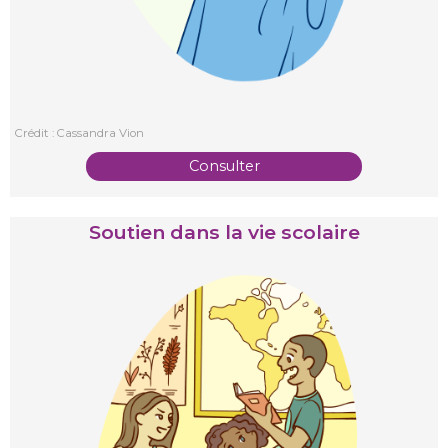
Crédit : Cassandra Vion
Consulter
Soutien dans la vie scolaire