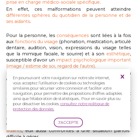
prise en charge médico-sociale spécifique
.
En effet, ces malformations peuvent
atteindre
différentes sphères du quotidien de la personne et de
ses aidants
.
Pour la personne, les
conséquences
sont liées à la fois
aux
fonctions du visage
(phonation, mastication, articulé
dentaire, audition, vision, expressions du visage telles
que la mimique faciale, le sourire) et à son
esthétique
,
susceptible d'avoir un
impact psychologique important
(image / estime de soi, regard de l'autre)
.
La prise en charge médicale devra donc être adaptée à
En poursuivant votre navigation sur notre site internet,
ces caractéristiques.
vous acceptez l’utilisation de cookies ou technologies
similaires pour sécuriser votre connexion et faciliter votre
Mais les conséquences sont aussi
sociales
, et incluent
navigation, pour permettre des propositions d'offres adaptées
ainsi que l'élaboration de statistiques... Pour en savoir plus ou
les
domaines de la scolarité
, de l'
emploi
, du
logement
, ...
pour désactiver les cookies,
consultez notre politique de
tout ce qui a rapport avec la vie sociale de la personne.
protection des données.
La
prise en charge médico-sociale a vocation à être
globale,
par conséquent de
nombreux dispositifs
voient le jour pour s'adresser particulièrement aux
aidants
, eux aussi confrontés à une situation parfois
difficile à gérer.