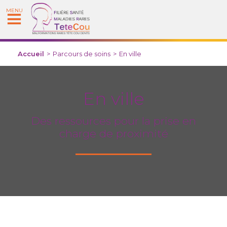
MENU
Accueil
>
Parcours de soins
>
En ville
En ville
Des ressources pour la prise en
charge de proximité