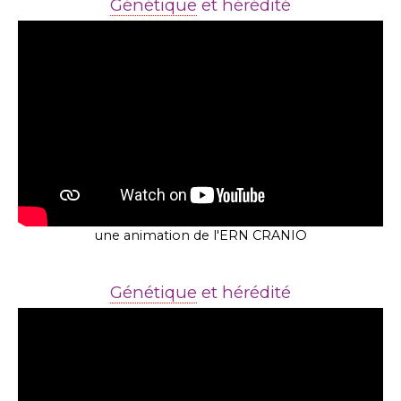
Génétique
et hérédité
une animation de l'ERN CRANIO
Génétique
et hérédité