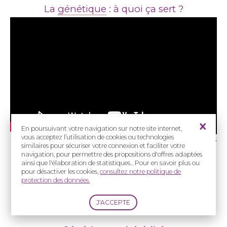
La
génétique
: à quoi ça sert ?
En poursuivant votre navigation sur notre site internet,
vous acceptez l’utilisation de cookies ou technologies
Pr Agnès Bloch-Zupan, Pr David Geneviève, Pr Stanislas
similaires pour sécuriser votre connexion et faciliter votre
Lyonnet
navigation, pour permettre des propositions d'offres adaptées
29 avril 2025
ainsi que l'élaboration de statistiques... Pour en savoir plus ou
pour désactiver les cookies,
consultez notre politique de
protection des données.