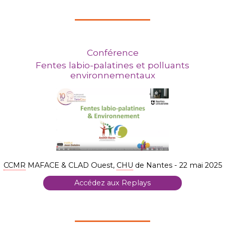
Conférence
Fentes labio-palatines et polluants
environnementaux
CCMR
MAFACE & CLAD Ouest,
CHU
de Nantes - 22 mai 2025
Accédez aux Replays