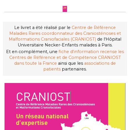
Le livret a été réalisé par le
Centre de Référence
Maladies Rares coordonnateur des Craniosténoses et
Malformations Craniofaciales (CRANIOST)
de l'Hôpital
Universitaire Necker-Enfants malades à Paris.
Et en complément, une
fiche d'information recense
les
Centres de Référence et de Compétence CRANIOST
dans toute la France
ainsi que
les
associations de
patients
partenaires.