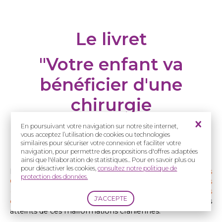
Le livret
"Votre enfant va
bénéficier d'une
chirurgie
craniofaciale"
En poursuivant votre navigation sur notre site internet,
vous acceptez l’utilisation de cookies ou technologies
similaires pour sécuriser votre connexion et faciliter votre
navigation, pour permettre des propositions d'offres adaptées
ainsi que l'élaboration de statistiques... Pour en savoir plus ou
pour désactiver les cookies,
consultez notre politique de
Le
Centre de Référence coordonnateur des
protection des données.
Craniosténoses et Malformations Craniofaciales
(CRANIOST)
a réalisé un
livret illustré sur les chirurgies
des craniosténoses
à destination des parents d'enfants
atteints de ces malformations crâniennes.