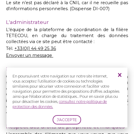
Le site n’est pas déclaré à la CNIL car il ne recueille pas
d’informations personnelles. (Dispense DI-007)
L'administrateur
L'équipe de la plateforme de coordination de la filière
TETECOU, en charge du traitement des données
collectées via ce site peut être contacté :
Tél.
+33(0)1 44 49 25 36
Envoyer un message
Le concepteur
Ce site a été conçu et développé et est hébergé par la
En poursuivant votre navigation sur notre site internet,
vous acceptez l’utilisation de cookies ou technologies
société
2exVia
, société à responsabilité limitée, au
similaires pour sécuriser votre connexion et faciliter votre
capital de 100 000 €, dont le siège social est 28 rue du
navigation, pour permettre des propositions d'offres adaptées
Général de Gaulle 67205 Oberhausbergen,
ainsi que l'élaboration de statistiques... Pour en savoir plus ou
immatriculée au Registre du Commerce et des Sociétés
pour désactiver les cookies,
consultez notre politique de
de Strasbourg sous le numéro 96B1063 code SIRET
protection des données.
409 255 585 000 39, code NAF 744B,
www.2exvia.com
.
Respect des droits de propriété et marques