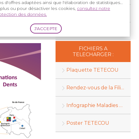
s d'offres adaptées ainsi que l'élaboration de statistiques...
 plus ou pour désactiver les cookies,
consultez notre
L'espace poster
rotection des données.
21
La documentation TETECOU
FICHIERS A
TELECHARGER :
Plaquette TETECOU
Rendez-vous de la Filière
Infographie Maladies Rares
Poster TETECOU