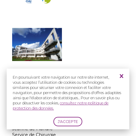
Prise en charge
En poursuivant votre navigation sur notre site internet,
vous acceptez l’utilisation de cookies ou technologies
:
similaires pour sécuriser votre connexion et faciliter votre
Enfants et Adultes
navigation, pour permettre des propositions d'offres adaptées
ainsi que l'élaboration de statistiques... Pour en savoir plus ou
Adresse(s) :
pour désactiver les cookies,
consultez notre politique de
protection des données.
Prise en charge
enfants :
CHU de Lille - Hôpital
Jeanne de Flandre
Service de Chirurgie