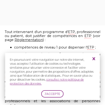
Tout intervenant d'un programme d'
ETP
, professionnel
ou patient, doit justifier de compétences en
ETP
(voir
page
Règlementation
) :
compétences de niveau 1 pour dispenser l'
ETP
;
compétences de niveau 2 pour coordonner un
programme d'
ETP
.
En poursuivant votre navigation sur notre site internet,
vous acceptez l’utilisation de cookies ou technologies
similaires pour sécuriser votre connexion et faciliter votre
navigation, pour permettre des propositions d'offres adaptées
Dans le cadre de ses
missions d'amélioration des
ainsi que l'élaboration de statistiques... Pour en savoir plus ou
parcours de soins et de vie
, l
a Filière TETECOU s
outient
pour désactiver les cookies,
consultez notre politique de
et favorise la mise en place de programmes d'
ETP
dans
protection des données.
les Centres de Référence et de Compétence Maladies
Rares.
A ce titre, elle
organise des formations à l'
ETP
pour les
professionnels et les associations de personnes