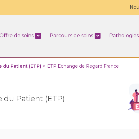
Nou
Offre de soins
Parcours de soins
Pathologies
 du Patient (ETP)
>
ETP Echange de Regard France
e
du Patient (
ETP
)