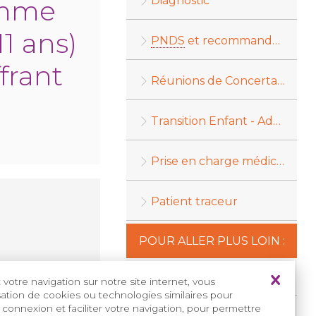
Diagnostic
amme
11 ans)
PNDS
et recommandations
frant
Réunions de Concertation Pluridisciplinaire (
Transition Enfant - Adulte
Prise en charge médico-sociale
Patient traceur
POUR ALLER PLUS LOIN :
Programmes d'
ETP
votre navigation sur notre site internet, vous
isation de cookies ou technologies similaires pour
 connexion et faciliter votre navigation, pour permettre
Appels à projets
ETP