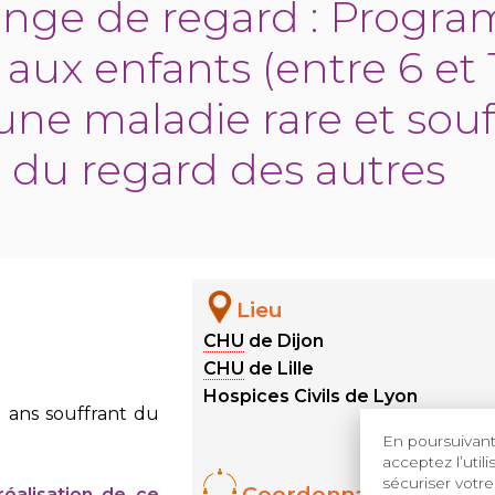
hange de regard : Progr
 aux enfants (entre 6 et 
une maladie rare et souf
du regard des autres
Lieu
CHU
de Dijon
CHU
de Lille
Hospices Civils de Lyon
1 ans souffrant du
En poursuivant 
acceptez l’util
sécuriser votre
Coordonnateurs
réalisation de ce