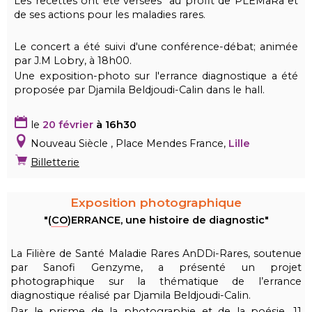
Les recettes ont été versées au profit de PLEMaRa et
de ses actions pour les maladies rares.
Le concert a été suivi d'une conférence-débat; animée
par J.M Lobry, à 18h00.
Une exposition-photo sur l'errance diagnostique a été
proposée par Djamila Beldjoudi-Calin dans le hall.
le
20 février
à 16h30
Nouveau Siècle , Place Mendes France,
Lille
Billetterie
Exposition photographique
"(
CO
)ERRANCE, une histoire de diagnostic"
La Filière de Santé Maladie Rares AnDDi-Rares, soutenue
par Sanofi Genzyme, a présenté un projet
photographique sur la thématique de l’errance
diagnostique réalisé par Djamila Beldjoudi-Calin.
Par le prisme de la photographie et de la poésie, 11