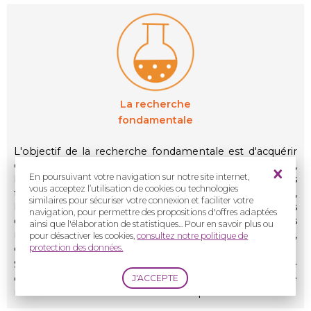
La recherche
fondamentale
L'objectif de la recherche fondamentale est d'acquérir
de nouvelles connaissances scientifiques. En santé,
En poursuivant votre navigation sur notre site internet,
l'objectif est de mieux comprendre les différentes
vous acceptez l’utilisation de cookies ou technologies
fonctions et mécanismes du corps humain. Pour cela,
similaires pour sécuriser votre connexion et faciliter votre
le chercheur et son équipe réalisent des manipulations
navigation, pour permettre des propositions d'offres adaptées
dans leur laboratoire qui peuvent se faire à différents
ainsi que l'élaboration de statistiques... Pour en savoir plus ou
niveaux : moléculaire, cellulaire, embryonnaire,
pour désactiver les cookies,
consultez notre politique de
protection des données.
organique etc.
Sans la recherche fondamentale, il serait impossible de
comprendre notre corps et donc de trouver de
nouveaux traitements. Elle est donc primordiale.