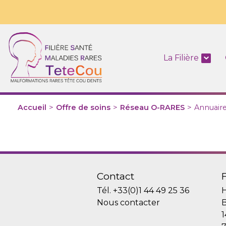
La Filière
Accueil
>
Offre de soins
>
Réseau O-RARES
>
Annuair
Contact
Tél.
+33(0)1 44 49 25 36
H
Nous contacter
B
1