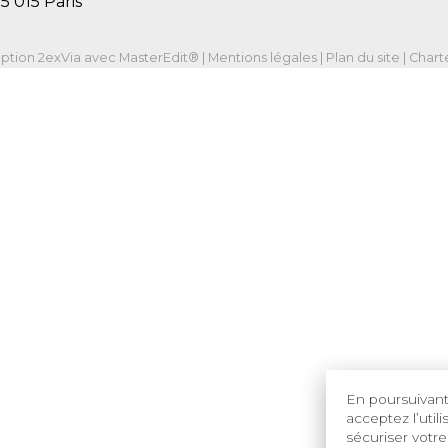
5 015 Paris
ption
2exVia
avec
MasterEdit
® |
Mentions légales
|
Plan du site
|
Charte
En poursuivant 
acceptez l’util
sécuriser votre