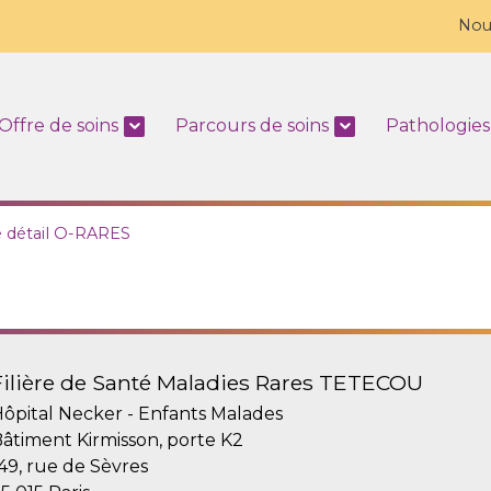
Nou
Offre de soins
Parcours de soins
Pathologies
e détail O-RARES
Filière de Santé Maladies Rares TETECOU
ôpital Necker - Enfants Malades
âtiment Kirmisson, porte K2
49, rue de Sèvres