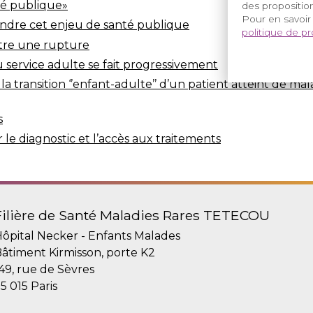
té publique»
des proposition
Pour en savoir
endre cet enjeu de santé publique
politique de p
 être une rupture
u service adulte se fait progressivement
 transition ‘’enfant-adulte’’ d’un patient atteint de mal
s
le diagnostic et l’accès aux traitements
Filière de Santé Maladies Rares TETECOU
ôpital Necker - Enfants Malades
âtiment Kirmisson, porte K2
49, rue de Sèvres
5 015 Paris