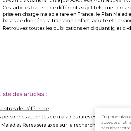
des articles dans la rubrique
Flash Matin
du Nouvel l'O
Ces articles traitent de différents sujet tels que l'organ
prise en charge maladie rare en France, le Plan Maladie 
bases de données, la transition enfant-adulte et l'erran
Retrouvez toutes les publications en cliquant
ici
et ci-
Liste des articles :
 Centres de Référence
personnes atteintes de maladies rares est essentiel
le
En poursuivant 
acceptez l’util
 Maladies Rares sera axée sur la recherche
sécuriser votre