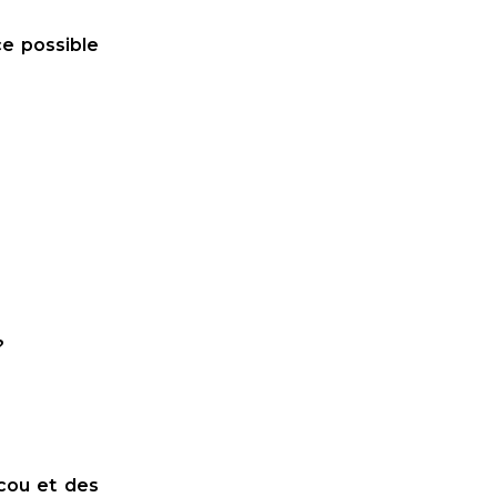
ce possible
?
 cou et des