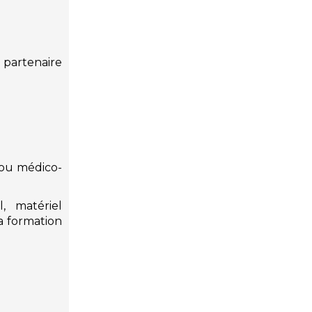
 partenaire
x ou médico-
l, matériel
a formation