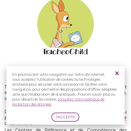
e
37
Association membre de la Filière
En poursuivant votre navigation sur notre site internet,
vous acceptez l’utilisation de cookies ou technologies
similaires pour sécuriser votre connexion et faciliter votre
TracheoChild est une Association nationale regroupant
navigation, pour permettre des propositions d'offres adaptées
les familles des enfants porteurs d'une
trachéotomie
,
ainsi que l'élaboration de statistiques... Pour en savoir plus ou
quelle qu'en soit la cause.
pour désactiver les cookies,
consultez notre politique de
protection des données.
De nombreuses malformations de la tête et du cou
peuvent amener à la mise en place d'une
trachéotomie
chez l'enfant.
Les Centres de Référence et de Compétence des