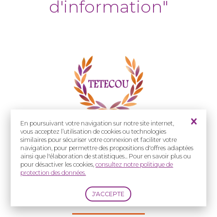
d'information"
En poursuivant votre navigation sur notre site internet,
vous acceptez l’utilisation de cookies ou technologies
similaires pour sécuriser votre connexion et faciliter votre
navigation, pour permettre des propositions d'offres adaptées
e
La Filière a lancé son 6
appel à projets
ainsi que l'élaboration de statistiques... Pour en savoir plus ou
"Outils de formation et d'information".
pour désactiver les cookies,
consultez notre politique de
protection des données.
Voici les projets lauréats.