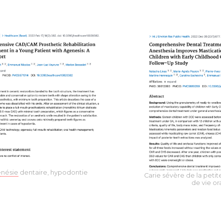
nésie
dentaire, h
ypodontie
Carie sévère de la petit
de vie or