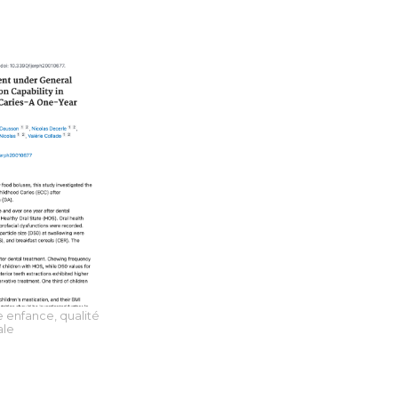
e enfance, q
ualité
ale