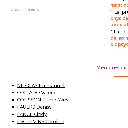
mastic
Crédit : Freepik
* La pr
physio
populat
* La de
de soi
biopsyc
Membres du la
NICOLAS Emmanuel
COLLADO Valérie
COUSSON Pierre-Yves
FAULKS Denise
LANCE Cindy
ESCHEVINS Caroline