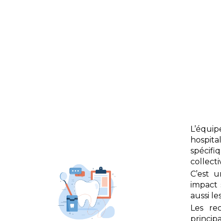
L’équip
hospita
spécifi
collecti
C’est u
impact 
aussi le
Les re
princip