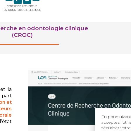
erche en odontologie clinique
(CROC)
et la
 part
on et
teurs
orale
En poursuivant 
’état
acceptez l’util
sécuriser votre