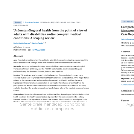
Santé orale,
handicap, c
onditions
Agé
médicales
complexes