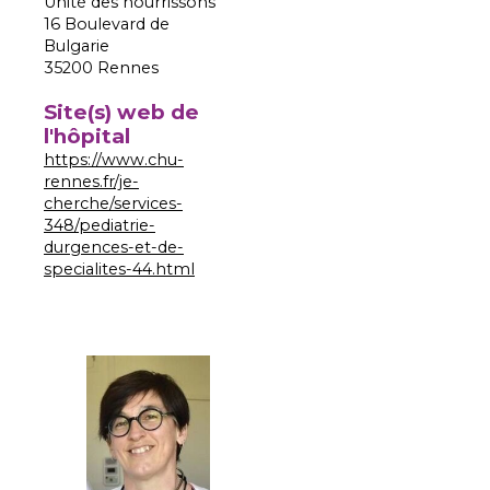
Unité des nourrissons
16 Boulevard de
Bulgarie
35200 Rennes
Site(s) web de
l'hôpital
https://www.chu-
rennes.fr/je-
cherche/services-
348/pediatrie-
durgences-et-de-
specialites-44.html