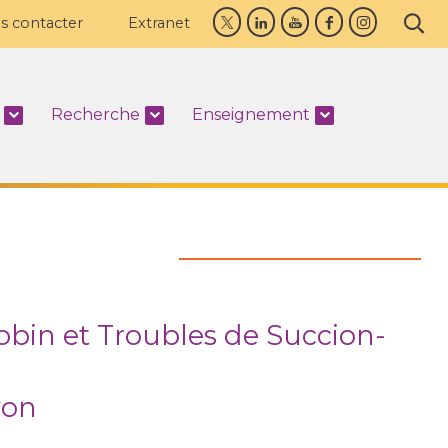
s contacter
Extranet
Recherche
Enseignement
obin et Troubles de Succion-
yon