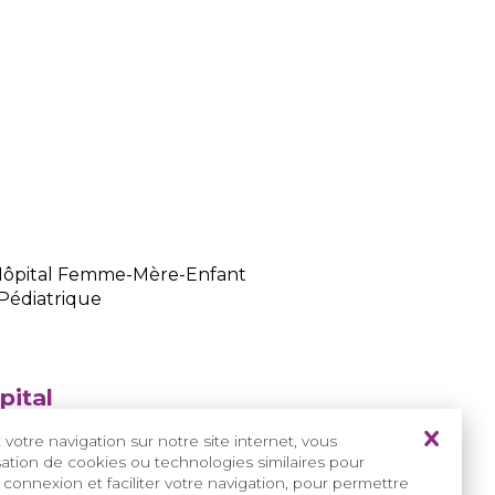
- Hôpital Femme-Mère-Enfant
Pédiatrique
pital
r/service-de-pneumologie-allergologie-
votre navigation sur notre site internet, vous
isation de cookies ou technologies similaires pour
r/service-durgences-et-de-reanimation-pediatriques
 connexion et faciliter votre navigation, pour permettre