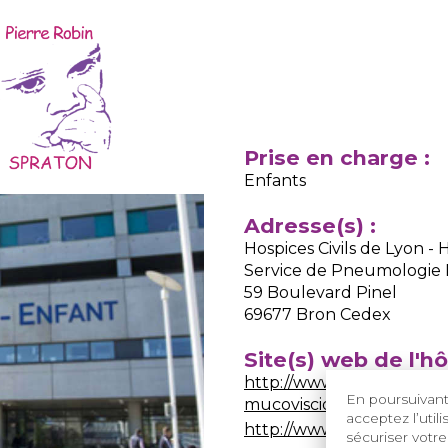
Prise en charge :
Enfants
Adresse(s) :
Hospices Civils de Lyon 
Service de Pneumologie 
59 Boulevard Pinel
69677 Bron Cedex
Site(s) web de l'hô
http://www.chu-lyon.fr/f
En poursuivant 
mucoviscidose
acceptez l’util
http://www.chu-lyon.fr/f
sécuriser votre