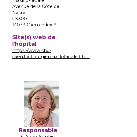
maxillo-faciale
Avenue de la Côte de
Nacre
CS3001
14033 Caen cedex 9
Site(s) web de
l'hôpital
https://www.chu-
caen.fr/chirurgiemaxillofaciale.html
Responsable
Dr Anne-Sophie