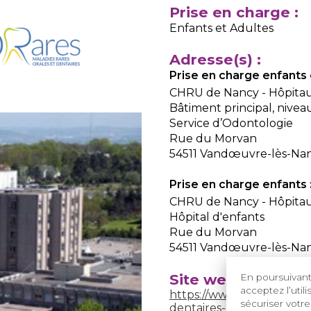
Prise en charge :
Enfants et Adultes
Adresse(s) :
Prise en charge enfants 
CHRU de Nancy - Hôpitau
Bâtiment principal, nivea
Service d’Odontologie
Rue du Morvan
54511 Vandœuvre-lès-Na
Prise en charge enfants 
CHRU de Nancy - Hôpitau
Hôpital d'enfants
Rue du Morvan
54511 Vandœuvre-lès-Na
Site web du centr
En poursuivant 
acceptez l’util
https://www.chru-nancy.fr
sécuriser votre
dentaires-orares