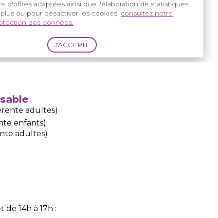
s d'offres adaptées ainsi que l'élaboration de statistiques...
 plus ou pour désactiver les cookies,
consultez notre
pital
rotection des données.
r/index.php/soins-dentaires-odontologie
nsable
érente adultes)
nte enfants)
nte adultes)
 de 14h à 17h :