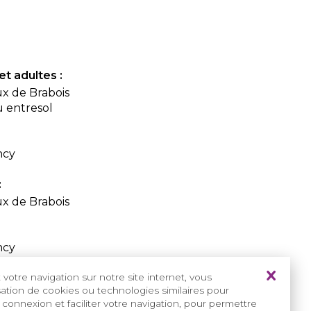
et adultes :
x de Brabois
u entresol
ncy
:
x de Brabois
ncy
e
votre navigation sur notre site internet, vous
isation de cookies ou technologies similaires pour
/index.php/les-centres#maladies-rares-orales-et-
 connexion et faciliter votre navigation, pour permettre