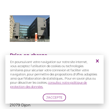
Prise en charge
:
En poursuivant votre navigation sur notre site internet,
Enfants
vous acceptez l’utilisation de cookies ou technologies
similaires pour sécuriser votre connexion et faciliter votre
navigation, pour permettre des propositions d'offres adaptées
Adresse(s) :
ainsi que l'élaboration de statistiques... Pour en savoir plus ou
CHU Dijon Bourgogne
pour désactiver les cookies,
consultez notre politique de
- Hôpital François
protection des données.
Mitterrand
Service d'ORL
14 rue Paul Gaffarel
21079 Dijon