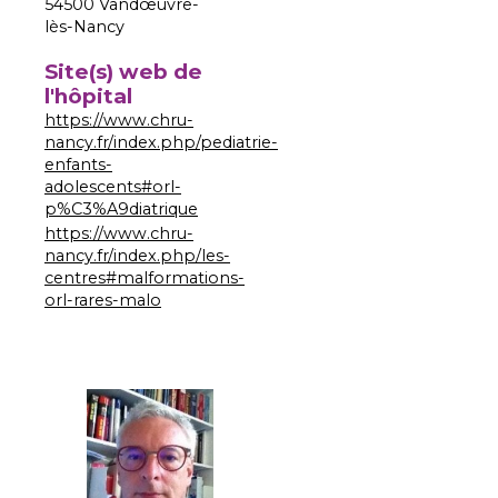
54500 Vandœuvre-
lès-Nancy
Site(s) web de
l'hôpital
https://www.chru-
nancy.fr/index.php/pediatrie-
enfants-
adolescents#orl-
p%C3%A9diatrique
https://www.chru-
nancy.fr/index.php/les-
centres#malformations-
orl-rares-malo