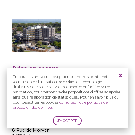
Prise en charge
:
En poursuivant votre navigation sur notre site internet,
Enfants
vous acceptez l’utilisation de cookies ou technologies
similaires pour sécuriser votre connexion et faciliter votre
navigation, pour permettre des propositions d'offres adaptées
Adresse(s) :
ainsi que l'élaboration de statistiques... Pour en savoir plus ou
CHRU de Nancy -
pour désactiver les cookies,
consultez notre politique de
Hôpitaux de Brabois –
protection des données.
Hôpital d’Enfants
Service d’ORL
Pédiatrique
8 Rue de Morvan