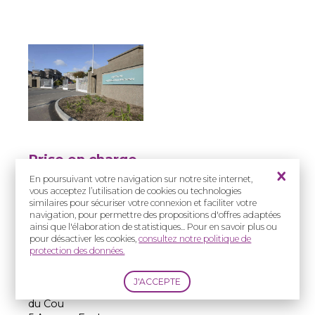
Prise en charge
:
En poursuivant votre navigation sur notre site internet,
Enfants et Adultes
vous acceptez l’utilisation de cookies ou technologies
similaires pour sécuriser votre connexion et faciliter votre
navigation, pour permettre des propositions d'offres adaptées
Adresse(s) :
ainsi que l'élaboration de statistiques... Pour en savoir plus ou
CHU de Brest –
pour désactiver les cookies,
consultez notre politique de
Hôpital Morvan
protection des données.
Service d'Oto-Rhino-
Laryngologie et de
Chirurgie de la Face et
du Cou