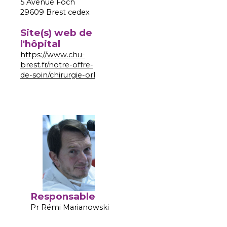
5 Avenue Foch
29609 Brest cedex
Site(s) web de
l'hôpital
https://www.chu-
brest.fr/notre-offre-
de-soin/chirurgie-orl
Responsable
Pr Rémi Marianowski