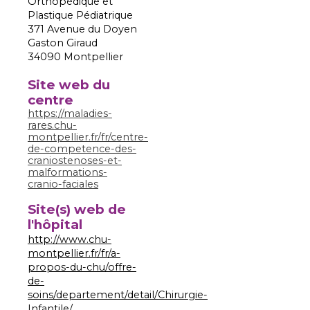
Orthopédique et
Plastique Pédiatrique
371 Avenue du Doyen
Gaston Giraud
34090 Montpellier
Site web du
centre
https://maladies-
rares.chu-
montpellier.fr/fr/centre-
de-competence-des-
craniostenoses-et-
malformations-
cranio-faciales
Site(s) web de
l'hôpital
http://www.chu-
montpellier.fr/fr/a-
propos-du-chu/offre-
de-
soins/departement/detail/Chirurgie-
Infantile/