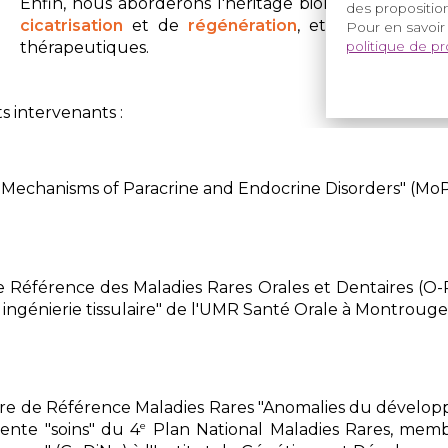
Enfin, nous aborderons l'héritage biologique des cel
des proposition
cicatrisation
et de
régénération
, et les perspect
Pour en savoir
politique de p
thérapeutiques.
nts intervenants :
Mechanisms of Paracrine and Endocrine Disorders" (MoPED
 Référence des Maladies Rares Orales et Dentaires (O-Ra
 ingénierie tissulaire" de l'UMR Santé Orale à Montrouge 
tre de Référence Maladies Rares "Anomalies du dévelo
e
ente "soins" du 4
Plan National Maladies Rares, memb