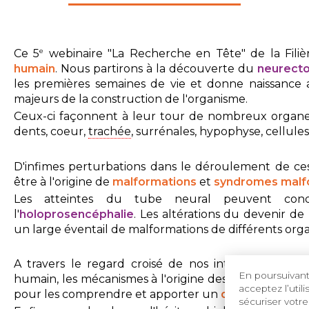
e
Ce 5
webinaire "La Recherche en Tête" de la Filiè
humain
.
Nous partirons à la découverte du
neurect
les premières semaines de vie et donne naissance
majeurs de la construction de l'organisme.
Ceux-ci façonnent à leur tour de nombreux organes
dents, coeur,
trachée
, surrénales, hypophyse, cellules
D'infimes perturbations dans le déroulement de 
être à l'origine de
malformations
et
syndromes malf
Les atteintes du tube neural peuvent condu
l'
holoprosencéphalie
. Les altérations du devenir de
un large éventail de malformations de différents or
A travers le regard croisé de nos intervenants, 
En poursuivant 
humain, les mécanismes à l'origine des malformations,
acceptez l’util
pour les comprendre et apporter un
diagnostic
aux 
sécuriser votre