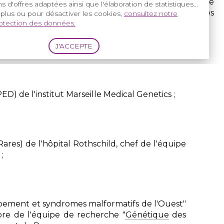
lules dérivées de la crête neurale, leur potentiel de
s d'offres adaptées ainsi que l'élaboration de statistiques...
ives qu'elles ouvrent pour de nouvelles approches
 plus ou pour désactiver les cookies,
consultez notre
rotection des données.
) de l'institut Marseille Medical Genetics ;
res) de l'hôpital Rothschild, chef de l'équipe
;
ppement et syndromes malformatifs de l'Ouest"
re de l'équipe de recherche "
Génétique
des