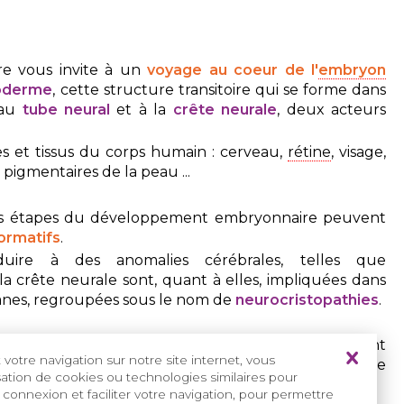
re vous invite à un
voyage au coeur de l'
embryon
oderme
, cette structure transitoire qui se forme dans
 au
tube neural
et à la
crête neurale
, deux acteurs
 et tissus du corps humain : cerveau,
rétine
, visage,
 pigmentaires de la peau ...
ces étapes du développement embryonnaire peuvent
ormatifs
.
ire à des anomalies cérébrales, telles que
 la crête neurale sont, quant à elles, impliquées dans
ganes, regroupées sous le nom de
neurocristopathies
.
nous explorerons ces étapes clés du développement
votre navigation sur notre site internet, vous
 ainsi que
les avancées et les enjeux de la recherche
isation de cookies ou technologies similaires pour
personnes malades.
 connexion et faciliter votre navigation, pour permettre