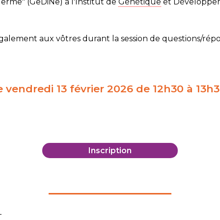
me" (GeDiNe) à l'Institut de
Génétique
et Développem
galement aux vôtres durant la session de questions/répo
e vendredi 13 février 2026 de 12h30 à 13h
Inscription
"