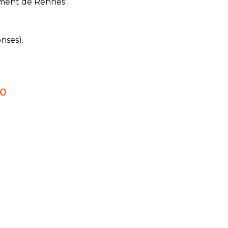
ent de Rennes ;
nses).
30