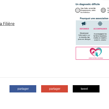
 Filière
partager
partager
tweet