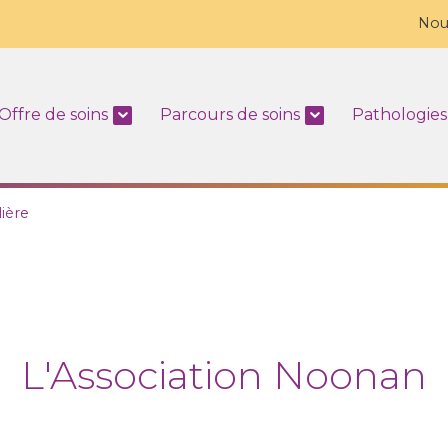
Nou
Offre de soins
Parcours de soins
Pathologies
lière
L'Association Noonan