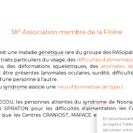
38
Association membre de la Filière
e
est une maladie
génétique
rare du groupe des RASopath
traits particuliers du visage, des
difficultés d'alimentati
es, des déformations squelettiques, des
anomalies de
être présentes (anomalies oculaires, surdité, difficulté
s d'une personne à l'autre.
du
syndrome
associe une
neurofibromatose de type 1
.
TECOU, les personnes atteintes du
syndrome
de Noonan
 SPRATON pour les difficultés d'alimentation, les 
nsi que les Centres CRANIOST, MAFACE et MALO, au cas 
En poursuivant 
acceptez l’util
sécuriser votre