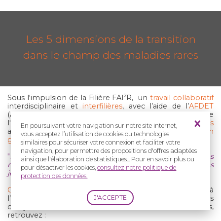
Les 5 dimensions de la transition
dans le champ des maladies rares
Sous l'impulsion de la Filière FAI
R, un
travail collaboratif
2
interdisciplinaire et
interfilières
, avec l’aide de l’
AFDET
(Association Française pour le Développement de
l'Éducation
Thérapeutique
) et la
participation de patients
En poursuivant votre navigation sur notre site internet,
adolescents et jeunes adultes, a permis l'élaboration d'
un
vous acceptez l’utilisation de cookies ou technologies
guide
:
similaires pour sécuriser votre connexion et faciliter votre
navigation, pour permettre des propositions d'offres adaptées
"
Les 5 dimensions de la Transition dans le champ des
ainsi que l'élaboration de statistiques... Pour en savoir plus ou
maladies rares. Comment aider les adolescent·e·s et les
pour désactiver les cookies,
consultez notre politique de
jeunes adultes à développer leur pouvoir d’agir ?"
protection des données.
Cinq
dimensions
de la transition ont été
identifiées
à
l’occasion de rencontres avec des patients adolescents
ou jeunes adultes.
Pour chacune
des dimensions,
retrouvez :