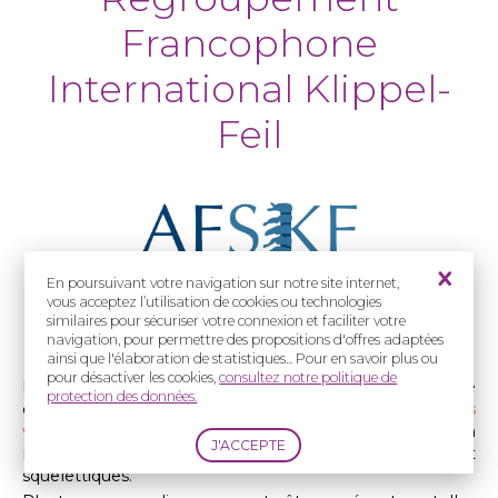
Francophone
International Klippel-
Feil
En poursuivant votre navigation sur notre site internet,
vous acceptez l’utilisation de cookies ou technologies
Le
syndrome
de Klippel-Feil
similaires pour sécuriser votre connexion et faciliter votre
navigation, pour permettre des propositions d'offres adaptées
ainsi que l'élaboration de statistiques... Pour en savoir plus ou
pour désactiver les cookies,
consultez notre politique de
Le
syndrome
de Klippel-Feil
est une maladie rare
protection des données.
caractérisée par la
fusion congénitale d'une ou plusieurs
vertèbres cervicales
, à l'origine d'une diminution de la
mobilité du cou et de manifestations neurologiques et
squelettiques.