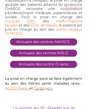
manifestations cliniques, la prise en charge
globale des patients atteints du
syndrome
CHARGE nécessite une coopération
pluridisciplinaire médicale, paramédicale et
sociale. Pour la prise en charge des
troubles
ORL
, des
malformations
faciales
et des
soins dentaires
, le patient est
pris en charge au sein des
autres réseaux
TETECOU
.
Annuaire des centres MAFACE
Annuaire des centres MALO
Annuaire des centre O-rares
La prise en charge peut se faire également
au sein des filières santé maladies rares :
AnDDI-Rares
et
Cardiogen.
La parole du Pr. Abadie sur le