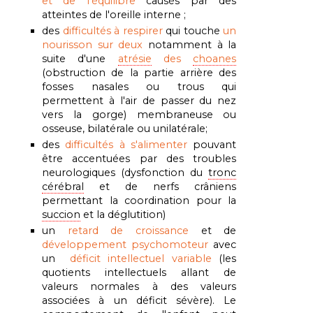
et de l'équilibre
causés par des
atteintes de l'oreille interne ;
des
difficultés à respirer
qui touche
un
nourisson sur deux
notamment à la
suite d'une
atrésie
des
choanes
(obstruction de la partie arrière des
fosses nasales ou trous qui
permettent à l'air de passer du nez
vers la gorge) membraneuse ou
osseuse, bilatérale ou unilatérale;
des
difficultés à s'alimenter
pouvant
être accentuées par des troubles
neurologiques
(dysfonction du
tronc
cérébral
et de nerfs crâniens
permettant la coordination pour la
succion
et la déglutition)
un
retard de croissance
et de
développement psychomoteur
avec
un
déficit intellectuel variable
(les
quotients intellectuels allant de
valeurs normales à des valeurs
associées à un déficit sévère). Le