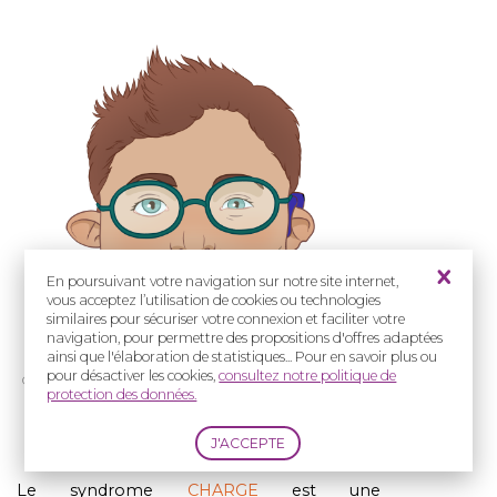
En poursuivant votre navigation sur notre site internet,
vous acceptez l’utilisation de cookies ou technologies
similaires pour sécuriser votre connexion et faciliter votre
navigation, pour permettre des propositions d'offres adaptées
ainsi que l'élaboration de statistiques... Pour en savoir plus ou
pour désactiver les cookies,
consultez notre politique de
Crédit : Cassandra Vion
protection des données.
Vue de face du visage d'un enfant atteint
du
syndrome
CHARGE
Le
syndrome
CHARGE
est
une