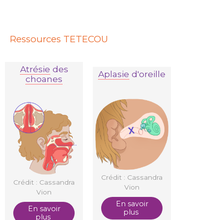
Ressources TETECOU
Atrésie
des
Aplasie
d'oreille
choanes
Crédit : Cassandra
Crédit : Cassandra
Vion
Vion
En savoir
En savoir
plus
plus