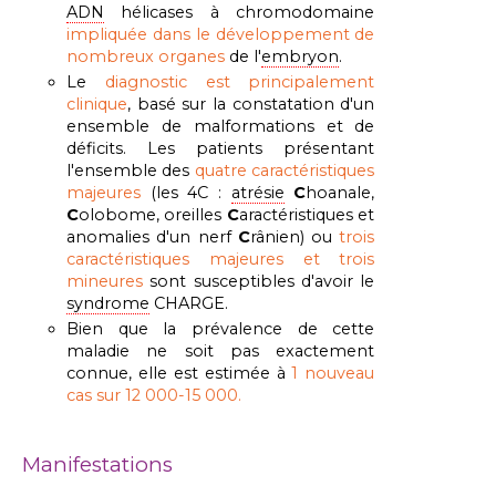
ADN
hélicases à chromodomaine
impliquée dans le développement de
nombreux organes
de l'
embryon
.
Le
diagnostic est principalement
clinique
, basé sur la constatation d'un
ensemble de malformations et de
déficits. Les patients présentant
l'ensemble des
quatre caractéristiques
majeures
(les 4C :
atrésie
C
hoanale,
C
olobome, oreilles
C
aractéristiques et
anomalies d'un nerf
C
rânien) ou
trois
caractéristiques majeures et trois
mineures
sont susceptibles d'avoir le
syndrome
CHARGE.
Bien que la prévalence de cette
maladie ne soit pas exactement
connue, elle est estimée à
1 nouveau
cas sur 12 000-15 000.
Manifestations