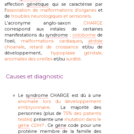
affection
génétique
qui
se caractérise
par
l'
association
de
malformations d'organes
et
de
troubles
neurologiques
et
sensoriels
.
L'acronyme anglo-saxon
CHARGE
correspond aux initales de certaines
manifestations du
syndrome
:
colobome
de
l'oeil,
malformations cardiaques
,
atrésie
choanale
,
retard de croissance
et/ou de
développement,
hypoplasie génitale,
anomalies des oreilles
et/ou
surdité
.
Causes et diagnostic
Le
syndrome
CHARGE est dû à une
anomalie lors du développement
embryonnaire
. La majorité des
personnes (plus de
75% des patients
testés)
présente une
mutation dans le
gène
CDH7
.
Ce
gène
code pour une
protéine membre de la famille des