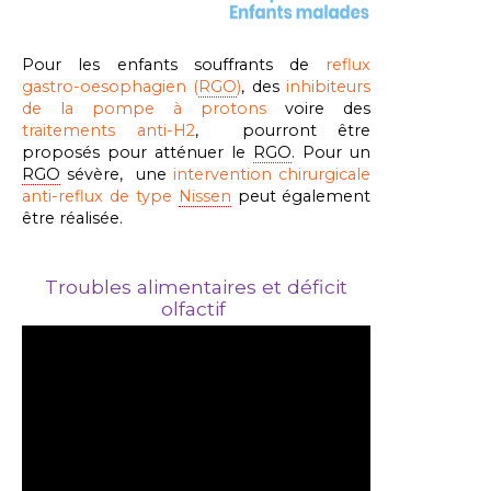
Pour les enfants souffrants de
reflux
gastro-oesophagien (
RGO
)
, des
inhibiteurs
de la pompe à protons
voire
des
traitements anti-H2
, pourront être
proposés pour atténuer le
RGO
. Pour un
RGO
sévère, une
intervention chirurgicale
anti-reflux de type
Nissen
peut également
être réalisée.
Troubles alimentaires et déficit
olfactif