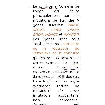
Le
syndrome
Cornélia de
Lange est causé
principalement par des
mutations de l'un des 7
gènes suivants:
NIPBL,
SMC1A, SMC3, RAD21,
BRD4, HDAC8
et
ANKRD11
.
Ces gènes sont tous
impliqués dans la
structure
ou la régulation du
complexe de la cohésine
qui assure la cohésion des
chromosomes. Le
gène
majeur de ce
syndrome
est
NIPBL
, retrouvé muté
dans près de 70% des cas.
Dans la plupart des cas, le
syndrome
résulte de
mutations
de novo,
(mutation accidentelle,
non héréditaire).
Cependant, une