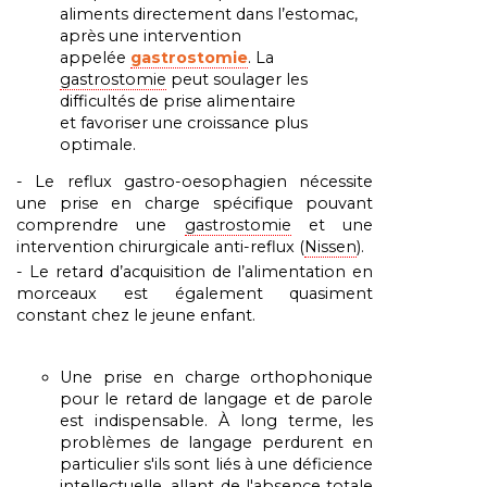
aliments directement dans l’estomac,
après une intervention
appelée
gastrostomie
. La
gastrostomie
peut soulager les
difficultés de prise alimentaire
et
favoriser
une
croissance
plus
optimale.
- Le reflux gastro-oesophagien nécessite
une prise en charge spécifique pouvant
comprendre une
gastrostomie
et une
intervention chirurgicale anti-reflux (
Nissen
).
- Le retard d’acquisition de l’alimentation en
morceaux est également quasiment
constant chez le jeune enfant.
Une prise en charge orthophonique
pour le retard de langage et de parole
est indispensable. À
long
terme,
les
problèmes
de
langage
perdurent
en
particulier
s'ils
sont
liés
à
une
déficience
intellectuelle,
allant
de
l'absence
totale