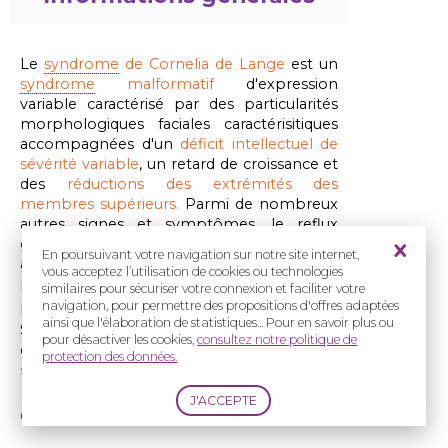
Le
syndrome
de Cornelia de Lange
est un
syndrome
malformatif
d'expression
variable caractérisé par des particularités
morphologiques faciales caractérisitiques
accompagnées d'un
déficit intellectuel de
sévérité variable
, un retard de croissance et
des
réductions des extrémités des
membres supérieurs.
Parmi de nombreux
autres signes et symptômes, le reflux
gastro-oesophagien et les difficultés
En poursuivant votre navigation sur notre site internet,
alimentaires sont aussi fréquents.
vous acceptez l’utilisation de cookies ou technologies
Il a été décrit en 1933 par le professeur de
similaires pour sécuriser votre connexion et faciliter votre
pédiatrie Cornélia de Lange.
navigation, pour permettre des propositions d'offres adaptées
ainsi que l'élaboration de statistiques... Pour en savoir plus ou
Sa prévalence en Europe est comprise
pour désactiver les cookies,
consultez notre politique de
entre
1 naissance sur 62 500 et 1 naissance
protection des données.
sur 45 000.
Causes et diagnostic