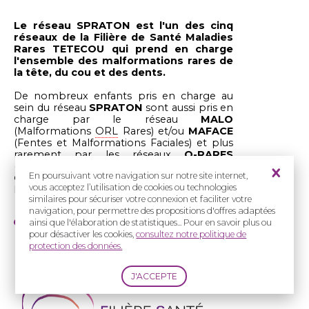
Le réseau SPRATON est l'un des cinq
réseaux de la Filière de Santé Maladies
Rares TETECOU qui prend en charge
l'ensemble des malformations rares de
la tête, du cou et des dents.
De nombreux enfants pris en charge au
sein du réseau
SPRATON
sont aussi pris en
charge par le réseau
MALO
(Malformations
ORL
Rares) et/ou
MAFACE
(Fentes et Malformations Faciales) et plus
rarement par les réseaux
O-RARES
(Maladies Rares Orales et Dentaires) et
En poursuivant votre navigation sur notre site internet,
CRANIOST
(Craniosténoses et
vous acceptez l’utilisation de cookies ou technologies
Malformations Craniofaciales).
similaires pour sécuriser votre connexion et faciliter votre
navigation, pour permettre des propositions d'offres adaptées
Consulter le site de la Filière TETECOU
ainsi que l'élaboration de statistiques... Pour en savoir plus ou
pour désactiver les cookies,
consultez notre politique de
protection des données.