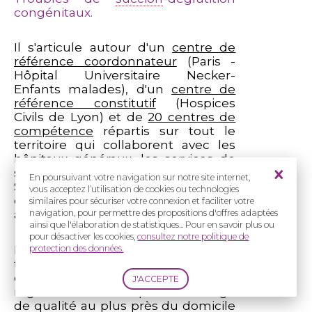
congénitaux.
Il s'articule autour d'un
centre de
référence coordonnateur
(Paris -
Hôpital Universitaire Necker-
Enfants malades), d'un
centre de
référence constitutif
(Hospices
Civils de Lyon) et de
20 centres de
compétence
répartis sur tout le
territoire qui collaborent avec les
hôpitaux généraux, les services de
soins de suite et de réadaptation ou
En poursuivant votre navigation sur notre site internet,
SSR, les structures de rééducation
vous acceptez l’utilisation de cookies ou technologies
de ville et, les praticiens
similaires pour sécuriser votre connexion et faciliter votre
ambulatoires.
navigation, pour permettre des propositions d'offres adaptées
ainsi que l'élaboration de statistiques... Pour en savoir plus ou
pour désactiver les cookies,
consultez notre politique de
Répartis sur l'ensemble du
protection des données.
territoire, les centres de référénce
et de compétence assurent
régionalement une prise en charge
de qualité au plus près du domicile