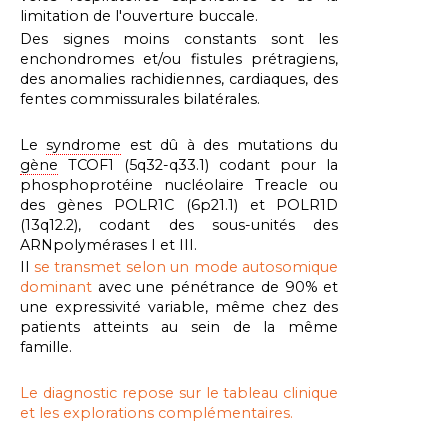
limitation de l'ouverture buccale.
Des signes moins constants sont les
enchondromes et/ou fistules prétragiens,
des anomalies rachidiennes, cardiaques, des
fentes commissurales bilatérales.
Le
syndrome
est dû à des mutations du
gène
TCOF1 (5q32-q33.1) codant pour la
phosphoprotéine nucléolaire Treacle ou
des gènes POLR1C (6p21.1) et POLR1D
(13q12.2), codant des sous-unités des
ARNpolymérases I et III.
Il
se transmet selon un mode autosomique
dominant
avec une pénétrance de 90% et
une expressivité variable, même chez des
patients atteints au sein de la même
famille.
Le diagnostic repose sur le tableau clinique
et les explorations complémentaires.