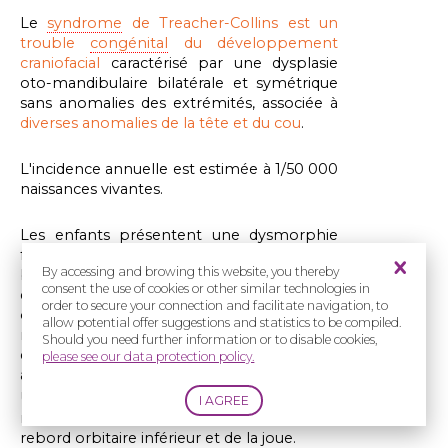
Le
syndrome
de Treacher-Collins est un
trouble
congénital
du développement
craniofacial
caractérisé par une dysplasie
oto-mandibulaire bilatérale et symétrique
sans anomalies des extrémités, associée à
diverses anomalies de la tête et du cou
.
L'incidence annuelle est estimée à 1/50 000
naissances vivantes.
Les enfants présentent une dysmorphie
faciale caractéristique avec une hypoplasie
By accessing and browing this website, you thereby
bilatérale et symétrique des os malaires et
consent the use of cookies or other similar technologies in
de la margelle infra-orbitaire (80% des cas)
order to secure your connection and facilitate navigation, to
ou de la
mandibule
(78%) (rétrognathie,
allow potential offer suggestions and statistics to be compiled.
rétrogénie) qui entraîne une malocclusion
Should you need further information or to disable cookies,
dentaire, caractérisée par une béance
please see our data protection policy.
antérieure.
Une hypoplasie prédominante des tissus
mous est observée au niveau du malaire, du
rebord orbitaire inférieur et de la joue.