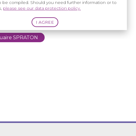
to be compiled. Should you need further information or to
ntre de
s,
please see our data protection policy.
ence
uaire SPRATON