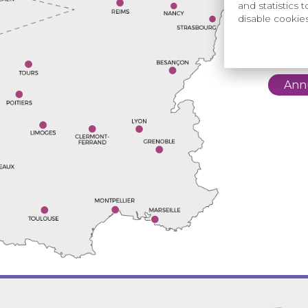
and statistics 
Ce
disable cookie
Compét
Ann