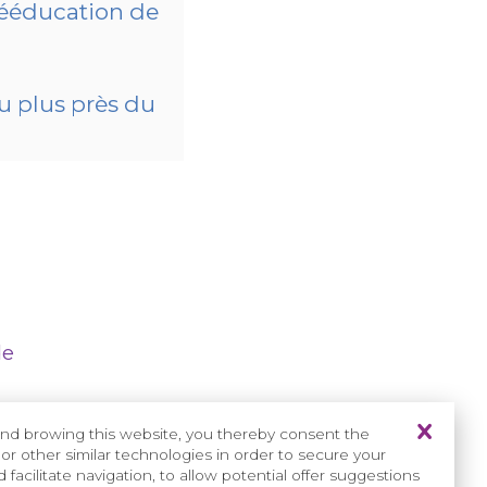
 rééducation de
au plus près du
de
nd browing this website, you thereby consent the
tre de Référence
or other similar technologies in order to secure your
oordonnateur
facilitate navigation, to allow potential offer suggestions