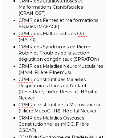
CRMR
des Craniosténoses et
Malformations Craniofaciales
(CRANIOST)
CRMR
des Fentes et Malformations
Faciales (MAFACE)
CRMR
des Malformations
ORL
(MALO)
CRMR
des Syndromes de Pierre
Robin et Troubles de la
succion
-
déglutition congénitaux (SPRATON)
CRMR
des Maladies NeuroMusculaires
(MNM, Filière Filnemus)
CRMR
constitutif des Maladies
Respiratoires Rares de l’enfant
(RespiRare, Filière RespiFil), Hôpital
Necker
CRMR
constitutif de la Mucoviscidose
(Filière MucoCFTR), Hôpital Necker
CRMR
des Maladies Osseuses
Constitutionnelles (MOC, Filière
OSCAR)
CCMR
du
Syndrome
de Prader-Willi et