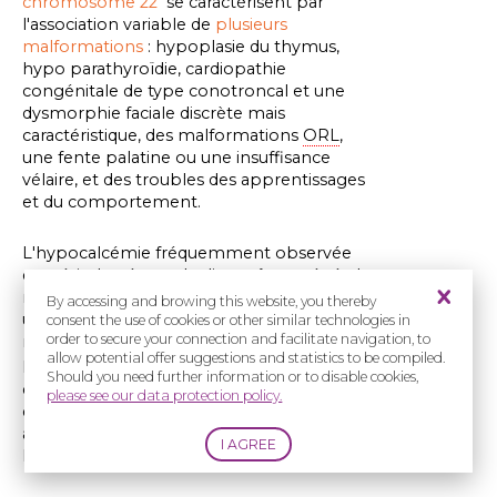
chromosome 22
se caractérisent par
l'association variable de
plusieurs
malformations
: hypoplasie du thymus,
hypo parathyroïdie, cardiopathie
congénitale de type conotroncal et une
dysmorphie faciale discrète mais
caractéristique, des malformations
ORL
,
une fente palatine ou une insuffisance
vélaire, et des troubles des apprentissages
et du comportement.
L'hypocalcémie fréquemment observée
en période néonatale disparaît en général
mais quelques enfants peuvent présenter
By accessing and browing this website, you thereby
une hypoparathyroïdie persistante
consent the use of cookies or other similar technologies in
order to secure your connection and facilitate navigation, to
nécessitant un traitement.
allow potential offer suggestions and statistics to be compiled.
L'insuffisance vélopharyngée, responsable
Should you need further information or to disable cookies,
d'un nasonnement est fréquente, même
please see our data protection policy.
en l'absence de fente palatine. Elle peut
avoir une incidence sur les troubles du
langage.