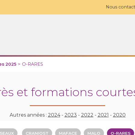
Nous contact
es 2025
>
O-RARES
ès et formations courte
Autres années :
2024
-
2023
-
2022
-
2021
-
2020
ÉSEAUX
CRANIOST
MAFACE
MALO
O-RARES