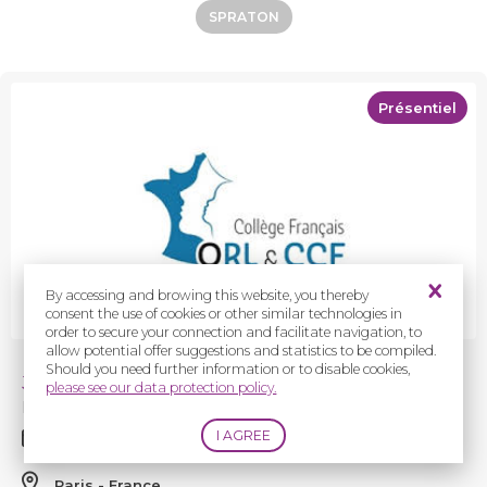
SPRATON
Présentiel
By accessing and browing this website, you thereby
consent the use of cookies or other similar technologies in
order to secure your connection and facilitate navigation, to
allow potential offer suggestions and statistics to be compiled.
Should you need further information or to disable cookies,
Journée du Collège Français ORL & CCF
please see our data protection policy.
LASER en
ORL
: Qui ? Quoi ? Comment ?
10/01/2025
Paris
France