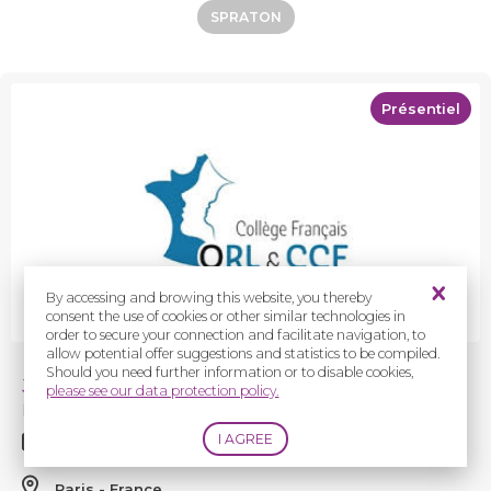
SPRATON
Présentiel
By accessing and browing this website, you thereby
consent the use of cookies or other similar technologies in
order to secure your connection and facilitate navigation, to
allow potential offer suggestions and statistics to be compiled.
Should you need further information or to disable cookies,
Journée du Collège Français ORL & CCF
please see our data protection policy.
LASER en
ORL
: Qui ? Quoi ? Comment ?
10/01/2025
Paris
France