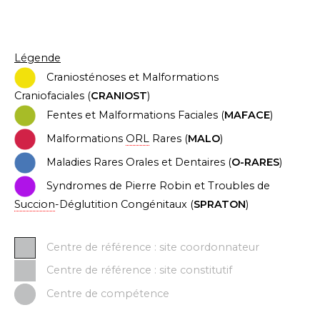
Légende
C
ran
iosténoses et Malformations
Craniofaciales (
CRANIOST
)
Fentes et Malformations Faciales (
MAFACE
)
Malformations
ORL
Rares (
MALO
)
Maladies Rares Orales et Dentaires (
O-RARES
)
Syndromes de Pierre Robin et Troubles de
Succion
-Déglutition Congénitaux (
SPRATON
)
Centre de référence : site coordonnateur
Centre de référence : site constitutif
Centre de compétence