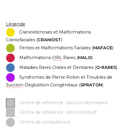
Légende
C
ran
iosténoses et Malformations
Craniofaciales (
CRANIOST
)
Fentes et Malformations Faciales (
MAFACE
)
Malformations
ORL
Rares (
MALO
)
Maladies Rares Orales et Dentaires (
O-RARES
)
Syndromes de Pierre Robin et Troubles de
Succion
-Déglutition Congénitaux (
SPRATON
)
Centre de référence : site coordonnateur
Centre de référence : site constitutif
Centre de compétence