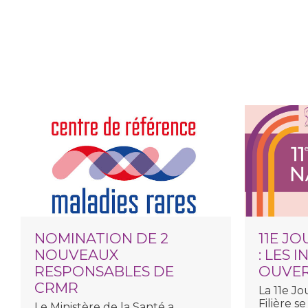
NOMINATION DE 2
11E J
NOUVEAUX
: LES 
RESPONSABLES DE
OUVE
CRMR
La
11e Jo
Filière
se
Le Ministère de la Santé a