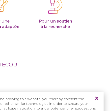
 une
Pour un
soutien
n adaptée
à la recherche
ETECOU
Légende
nd browing this website, you thereby consent the
C
ran
iosténoses et Malformations
or other similar technologies in order to secure your
Craniofaciales (
CRANIOST
)
facilitate navigation, to allow potential offer suggestions