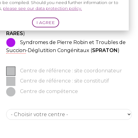
to be compiled. Should you need further information or to
Fentes et Malformations Faciales (
MAFACE
)
s,
please see our data protection policy.
Malformations
ORL
Rares (
MALO
)
Maladies Rares Orales et Dentaires (
O-
RARES
)
Syndromes de Pierre Robin et Troubles de
Succion
-Déglutition Congénitaux (
SPRATON
)
Centre de référence : site coordonnateur
Centre de référence : site constitutif
Centre de compétence