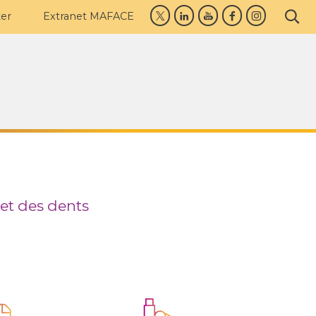
er
Extranet MAFACE
 et des dents