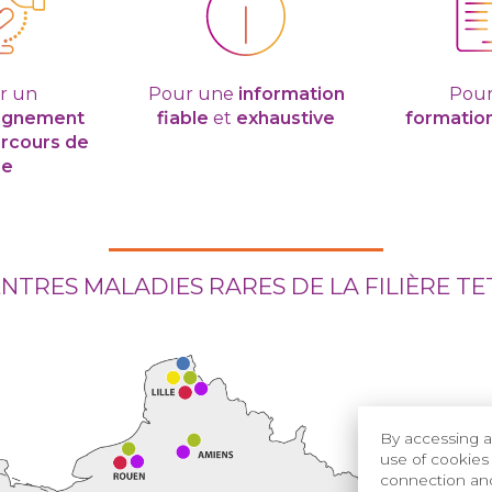
r un
Pour une
information
Pour
agnement
fiable
et
exhaustive
formatio
rcours de
ie
ENTRES MALADIES RARES DE LA FILIÈRE T
By accessing a
use of cookies 
connection and 