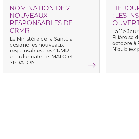
NOMINATION DE 2
11E JO
NOUVEAUX
: LES I
RESPONSABLES DE
OUVER
CRMR
La
11e Jou
Filière
se d
Le Ministère de la Santé a
octobre à P
désigné les nouveaux
N'oubliez p
responsables des
CRMR
coordonnateurs MALO et
SPRATON.